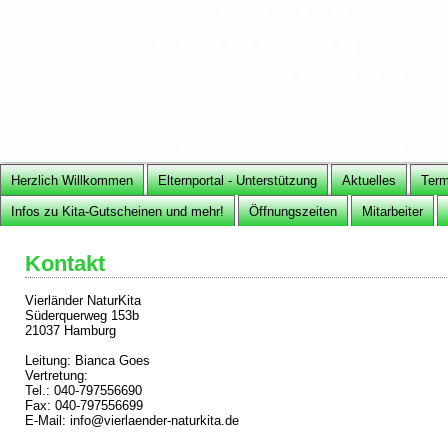
Herzlich Willkommen
Elternportal - Unterstützung
Aktuelles
Term
Infos zu Kita-Gutscheinen und mehr!
Öffnungszeiten
Mitarbeiter
Kontakt
Vierländer NaturKita
Süderquerweg 153b
21037 Hamburg
Leitung: Bianca Goes
Vertretung:
Tel.: 040-797556690
Fax: 040-797556699
E-Mail: info@vierlaender-naturkita.de