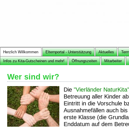
Herzlich Willkommen
Elternportal - Unterstützung
Aktuelles
Term
Infos zu Kita-Gutscheinen und mehr!
Öffnungszeiten
Mitarbeiter
Wer sind wir?
Die
"Vierländer NaturKita
Betreuung aller Kinder a
Eintritt in die Vorschule b
Ausnahmefällen auch bis z
erste Klasse (die Grundlag
Enddatum auf dem Betreu