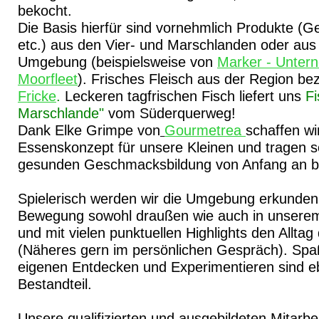
bekocht.
Die Basis hierfür sind vornehmlich Produkte (G
etc.) aus den Vier- und Marschlanden oder au
Umgebung (beispielsweise von
Marker - Unter
Moorfleet
). Frisches Fleisch aus der Region be
Fricke
.
Leckeren tagfrischen Fisch liefert uns
Fi
Marschlande"
vom Süderquerweg!
Dank Elke Grimpe von
Gourmetrea
schaffen wir
Essenskonzept für unsere Kleinen und tragen s
gesunden Geschmacksbildung von Anfang an b
Spielerisch werden wir die Umgebung erkunde
Bewegung sowohl draußen wie auch in unsere
und mit vielen punktuellen Highlights den Allta
(Näheres gern im persönlichen Gespräch). Sp
eigenen Entdecken und Experimentieren sind e
Bestandteil.
Unsere qualifizierten und ausgebildeten Mitarbe