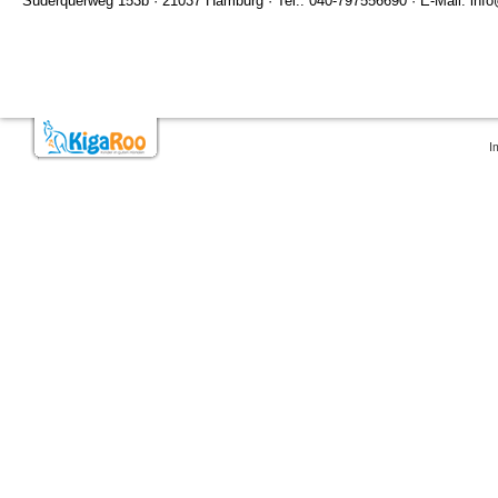
Süderquerweg 153b · 21037 Hamburg · Tel.: 040-797556690 · E-Mail: info@
I