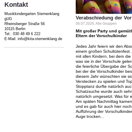
Kontakt
Musikkindergarten Sternenklang
Verabschiedung der Vor
gUG
Rheinsberger Straße 56
06.07.2026, Alle Gruppen
10115 Berlin
Mit großer Party und gemüt
Tel.: 030 48 49 6 222
Eltern der Vorschulkinder
E-Mail: info@kita-sternenklang.de
Jedes Jahr feiern wir den Abs
einem großen Schultütenfest. 
mit sllen Kindern, bei dem di
was sie in der Vorschule geler
die feierliche Übergabe der Sc
bei der die Vorschulkinder be
diesem Jahr wünschten sie sic
Verstecken zu spielen und Top
Stopptanz durfte natürlich auc
Schatzsuche wurde auch sehn
natürlich umgesetzt. Was für 
Am späten Nachmittag kamen d
und es gab für auch hier noch
Aufführung der Vorschulkinder
Auge trocken...