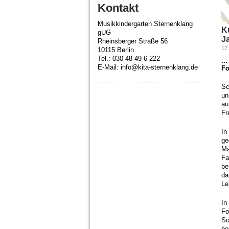
Kontakt
Musikkindergarten Sternenklang
K
gUG
Ja
Rheinsberger Straße 56
17
10115 Berlin
Tel.: 030 48 49 6 222
..
E-Mail: info@kita-sternenklang.de
Fo
Sc
un
au
Fr
In
ge
Ma
Fa
be
da
Le
In
Fo
So
be