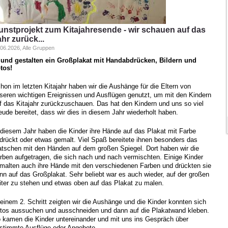
unstprojekt zum Kitajahresende - wir schauen auf das
hr zurück...
.06.2026, Alle Gruppen
. und gestalten ein Großplakat mit Handabdrücken, Bildern und
tos!
hon im letzten Kitajahr haben wir die Aushänge für die Eltern von
seren wichtigen Ereignissen und Ausflügen genutzt, um mit den Kindern
f das Kitajahr zurückzuschauen. Das hat den Kindern und uns so viel
eude bereitet, dass wir dies in diesem Jahr wiederholt haben.
 diesem Jahr haben die Kinder ihre Hände auf das Plakat mit Farbe
drückt oder etwas gemalt. Viel Spaß bereitete ihnen besonders das
tschen mit den Händen auf dem großen Spiegel. Dort haben wir die
rben aufgetragen, die sich nach und nach vermischten. Einige Kinder
malten auch ihre Hände mit den verschiedenen Farben und drückten sie
nn auf das Großplakat. Sehr beliebt war es auch wieder, auf der großen
iter zu stehen und etwas oben auf das Plakat zu malen.
 einem 2. Schritt zeigten wir die Aushänge und die Kinder konnten sich
tos aussuchen und ausschneiden und dann auf die Plakatwand kleben.
 kamen die Kinder untereinander und mit uns ins Gespräch über
stimmte Ausflüge oder Angebote.