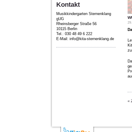
Kontakt
Musikkindergarten Sternenklang
w
gUG
29
Rheinsberger Straße 56
10115 Berlin
Da
Tel.: 030 48 49 6 222
E-Mail: info@kita-sternenklang.de
Le
Ki
zu
Da
ge
Pr
au
« 