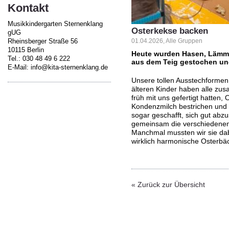
Kontakt
Musikkindergarten Sternenklang
Osterkekse backen
gUG
Rheinsberger Straße 56
01.04.2026, Alle Gruppen
10115 Berlin
Heute wurden Hasen, Lämmc
Tel.: 030 48 49 6 222
aus dem Teig gestochen und
E-Mail: info@kita-sternenklang.de
Unsere tollen Ausstechformen
älteren Kinder haben alle zu
früh mit uns gefertigt hatten,
Kondenzmilch bestrichen und m
sogar geschafft, sich gut abzu
gemeinsam die verschiedenen 
Manchmal mussten wir sie dab
wirklich harmonische Osterbäc
« Zurück zur Übersicht