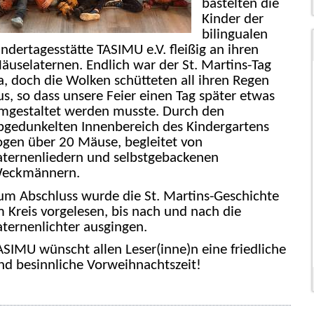
bastelten die
Kinder der
bilingualen
indertagesstätte TASIMU e.V. fleißig an ihren
äuselaternen. Endlich war der St. Martins-Tag
a, doch die Wolken schütteten all ihren Regen
us, so dass unsere Feier einen Tag später etwas
mgestaltet werden musste. Durch den
bgedunkelten Innenbereich des Kindergartens
ogen über 20 Mäuse, begleitet von
aternenliedern und selbstgebackenen
eckmännern.
um Abschluss wurde die St. Martins-Geschichte
m Kreis vorgelesen, bis nach und nach die
aternenlichter ausgingen.
ASIMU wünscht allen Leser(inne)n eine friedliche
nd besinnliche Vorweihnachtszeit!