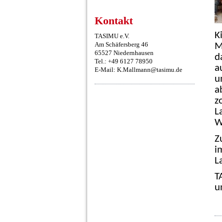
Kontakt
K
TASIMU e.V.
Am Schäfersberg 46
M
65527 Niedernhausen
d
Tel.: +49 6127 78950
a
E-Mail: K.Mallmann@tasimu.de
u
a
z
L
W
Z
i
L
T
u