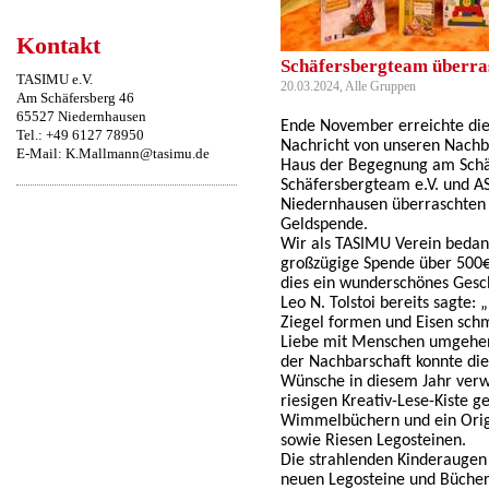
Kontakt
Schäfersbergteam überra
TASIMU e.V.
20.03.2024, Alle Gruppen
Am Schäfersberg 46
65527 Niedernhausen
Ende November erreichte die 
Tel.: +49 6127 78950
Nachricht von unseren Nachb
E-Mail: K.Mallmann@tasimu.de
Haus der Begegnung am Schäf
Schäfersbergteam e.V. und AS
Niedernhausen überraschten 
Geldspende.
Wir als TASIMU Verein bedank
großzügige Spende über 500€.
dies ein wunderschönes Gesc
Leo N. Tolstoi bereits sagte
Ziegel formen und Eisen schm
Liebe mit Menschen umgehen
der Nachbarschaft konnte di
Wünsche in diesem Jahr verwi
riesigen Kreativ-Lese-Kiste ge
Wimmelbüchern und ein Origi
sowie Riesen Legosteinen.
Die strahlenden Kinderaugen 
neuen Legosteine und Bücher 